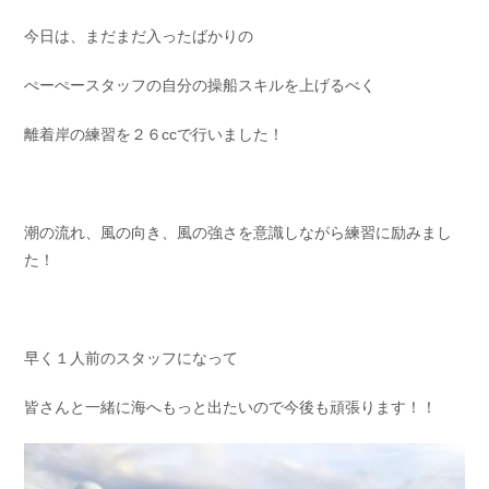
お問い合わせ
会社概要
今日は、まだまだ入ったばかりの
Contact us
Company
ぺーぺースタッフの自分の操船スキルを上げるべく
採用情報
リンク集
Recruit
Link
離着岸の練習を２６ccで行いました！
潮の流れ、風の向き、風の強さを意識しながら練習に励みまし
た！
早く１人前のスタッフになって
皆さんと一緒に海へもっと出たいので今後も頑張ります！！