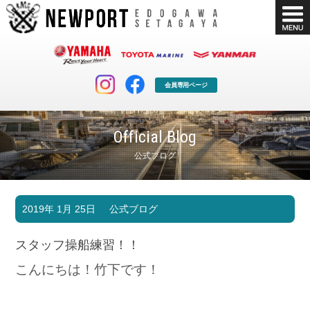
会員専用ページ
Official Blog
公式ブログ
マリンクラブ
ボート販売
2019年 1月 25日
公式ブログ
マリンライフを堪能したい！
安心・納得のボート選び！
ボート免許
シースタイル
スタッフ操船練習！！
長年の実績と信頼！
Sea-Style
こんにちは！竹下です！
店舗情報
公式ブログ
Shop Info.
Blog