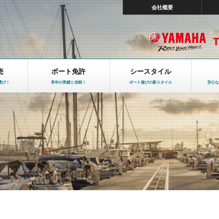
会社概要
売
ボート免許
シースタイル
選び！
長年の実績と信頼！
ボート遊びの新スタイル
安心な