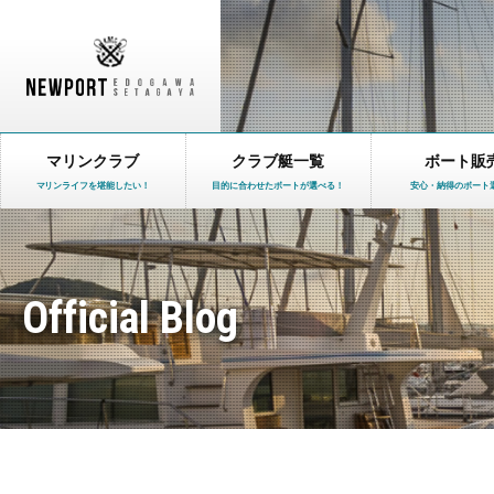
マリンクラブ
クラブ艇一覧
ボート販
マリンライフを堪能したい！
目的に合わせたボートが選べる！
安心・納得のボート
Official Blog