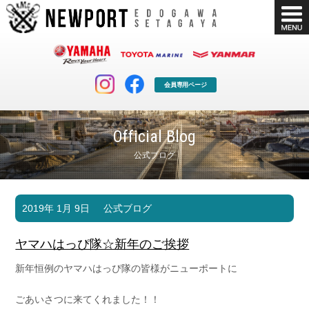
会員専用ページ
Official Blog
公式ブログ
マリンクラブ
ボート販売
2019年 1月 9日
公式ブログ
マリンライフを堪能したい！
安心・納得のボート選び！
ボート免許
シースタイル
ヤマハはっぴ隊☆新年のご挨拶
長年の実績と信頼！
Sea-Style
新年恒例のヤマハはっぴ隊の皆様がニューポートに
店舗情報
公式ブログ
Shop Info.
Blog
ごあいさつに来てくれました！！