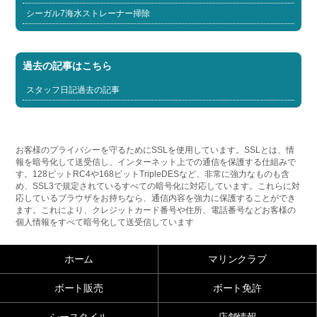
シーガル7海水ストレーナー掃除
過去の記事はこちら
スタッフ日記過去の記事
お客様のプライバシーを守るためにSSLを使用しています。SSLとは、情
報を暗号化して送受信し、インターネット上での通信を保護する仕組みで
す。128ビットRC4や168ビットTripleDESなど、非常に強力なものも含
め、SSL3で規定されているすべての暗号化に対応しています。これらに対
応しているブラウザをお持ちなら、通信内容を強力に保護することができ
ます。これにより、クレジットカード番号や住所、電話番号などお客様の
個人情報をすべて暗号化して送受信しています
ホーム
マリンクラブ
ボート販売
ボート免許
シースタイル
店舗情報