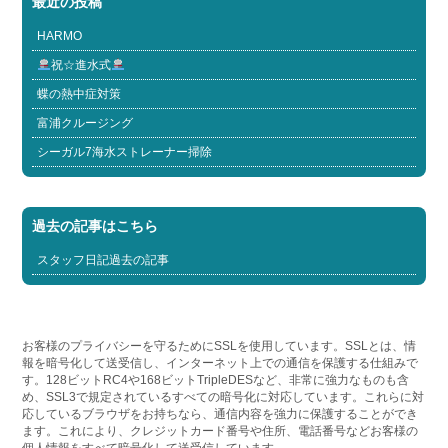
最近の投稿
HARMO
祝☆進水式
蝶の熱中症対策
富浦クルージング
シーガル7海水ストレーナー掃除
過去の記事はこちら
スタッフ日記過去の記事
お客様のプライバシーを守るためにSSLを使用しています。SSLとは、情
報を暗号化して送受信し、インターネット上での通信を保護する仕組みで
す。128ビットRC4や168ビットTripleDESなど、非常に強力なものも含
め、SSL3で規定されているすべての暗号化に対応しています。これらに対
応しているブラウザをお持ちなら、通信内容を強力に保護することができ
ます。これにより、クレジットカード番号や住所、電話番号などお客様の
個人情報をすべて暗号化して送受信しています