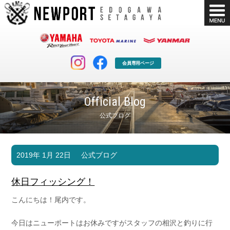
会員専用ページ
Official Blog
公式ブログ
マリンクラブ
ボート販売
2019年 1月 22日
公式ブログ
マリンライフを堪能したい！
安心・納得のボート選び！
ボート免許
シースタイル
休日フィッシング！
長年の実績と信頼！
Sea-Style
こんにちは！尾内です。
店舗情報
公式ブログ
Shop Info.
Blog
今日はニューポートはお休みですがスタッフの相沢と釣りに行