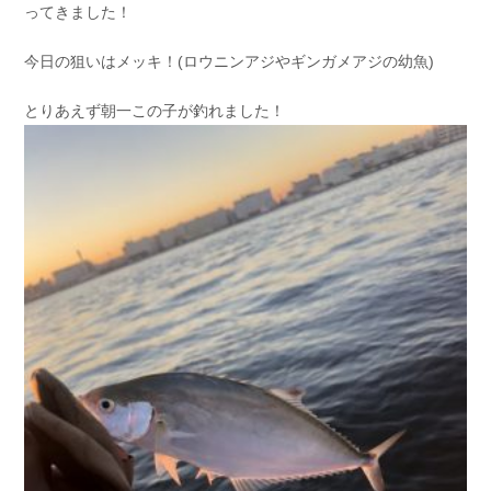
ってきました！
お問い合わせ
会社概要
Contact us
Company
今日の狙いはメッキ！(ロウニンアジやギンガメアジの幼魚)
採用情報
リンク集
とりあえず朝一この子が釣れました！
Recruit
Link