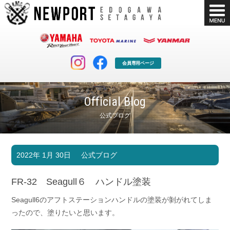
会員専用ページ
Official Blog
公式ブログ
マリンクラブ
ボート販売
2022年 1月 30日
公式ブログ
マリンライフを堪能したい！
安心・納得のボート選び！
ボート免許
シースタイル
FR-32 Seagull６ ハンドル塗装
長年の実績と信頼！
Sea-Style
Seagull6のアフトステーションハンドルの塗装が剝がれてしま
店舗情報
公式ブログ
ったので、塗りたいと思います。
Shop Info.
Blog