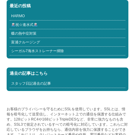
最近の投稿
HARMO
祝☆進水式
蝶の熱中症対策
富浦クルージング
シーガル7海水ストレーナー掃除
過去の記事はこちら
スタッフ日記過去の記事
お客様のプライバシーを守るためにSSLを使用しています。SSLとは、情
報を暗号化して送受信し、インターネット上での通信を保護する仕組みで
す。128ビットRC4や168ビットTripleDESなど、非常に強力なものも含
め、SSL3で規定されているすべての暗号化に対応しています。これらに対
応しているブラウザをお持ちなら、通信内容を強力に保護することができ
ます。これにより、クレジットカード番号や住所、電話番号などお客様の