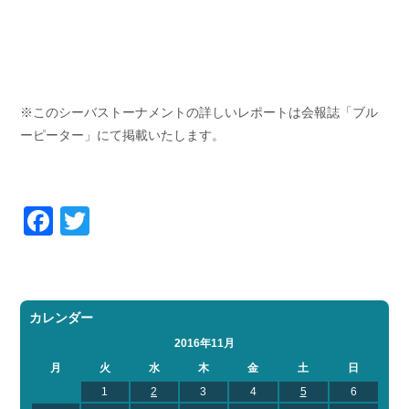
※このシーバストーナメントの詳しいレポートは会報誌「ブル
ーピーター」にて掲載いたします。
Facebook
Twitter
カレンダー
2016年11月
月
火
水
木
金
土
日
1
2
3
4
5
6