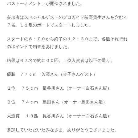
バストーナメント」が開催されました。
お問い合わせ
会社概要
Contact us
Company
参加者はスペシャルゲストのプロガイド荻野貴生さんを含む４
７名。１１隻のボートでスタートしました。
採用情報
リンク集
Recruit
Link
スタートの６：００から終了の１２：３０まで、各艇それぞれ
のポイントで釣果をあげました。
結果は４７名で約２００匹。上位入賞者は以下の通り。
優勝 ７７ｃｍ 芳澤さん（金子さんゲスト）
２位 ７５ｃｍ 長谷川さん（オーナー白石さん艇）
３位 ７４ｃｍ 島田さん（オーナー島田さん艇）
大漁賞 １３匹 長谷川さん（オーナー白石さん艇）
参加していただいたみなさま、ありがとうございました。