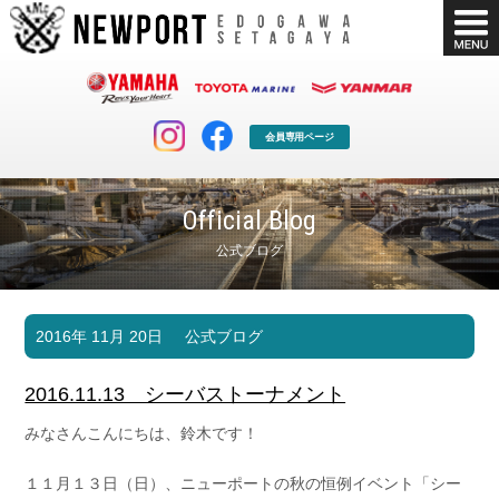
会員専用ページ
Official Blog
公式ブログ
マリンクラブ
ボート販売
2016年 11月 20日
公式ブログ
マリンライフを堪能したい！
安心・納得のボート選び！
ボート免許
シースタイル
2016.11.13 シーバストーナメント
長年の実績と信頼！
Sea-Style
みなさんこんにちは、鈴木です！
店舗情報
公式ブログ
Shop Info.
Blog
１１月１３日（日）、ニューポートの秋の恒例イベント「シー