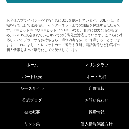
お客様のプライバシーを守るためにSSLを使用しています。SSLとは、情
報を暗号化して送受信し、インターネット上での通信を保護する仕組みで
す。128ビットRC4や168ビットTripleDESなど、非常に強力なものも含
め、SSL3で規定されているすべての暗号化に対応しています。これらに対
応しているブラウザをお持ちなら、通信内容を強力に保護することができ
ます。これにより、クレジットカード番号や住所、電話番号などお客様の
個人情報をすべて暗号化して送受信しています
ホーム
マリンクラブ
ボート販売
ボート免許
シースタイル
店舗情報
公式ブログ
お問い合わせ
会社概要
採用情報
リンク集
個人情報保護方針