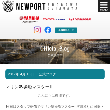
会員専用ページ
Official Blog
公式ブログ
マリンクラブ
ボート販売
2017年 4月 15日
公式ブログ
マリンライフを堪能したい！
安心・納得のボート選び！
ボート免許
シースタイル
マリン塾操船マスターⅡ
長年の実績と信頼！
Sea-Style
こんにちは柳澤です。
店舗情報
公式ブログ
Shop Info.
Blog
昨日はスタッフ研修でマリン塾操船マスターⅡ河川巡りに同乗さ