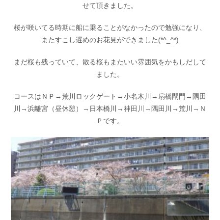
せて頂きました。
お問い合わせ
会社概要
Contact us
Company
桜が咲いてる時期に船に乗ることがなかったので勉強になり、
またすこし遅めのお花見ができました(*^_^*)
採用情報
リンク集
Recruit
Link
まだ桜も残っていて、散る桜もまたいい雰囲気をかもしだして
ました。
コースはＮＰ→荒川ロックゲート→小名木川→扇橋閘門→隅田
川→浜離宮（昼休憩）→日本橋川→神田川→隅田川→荒川→Ｎ
Ｐです。