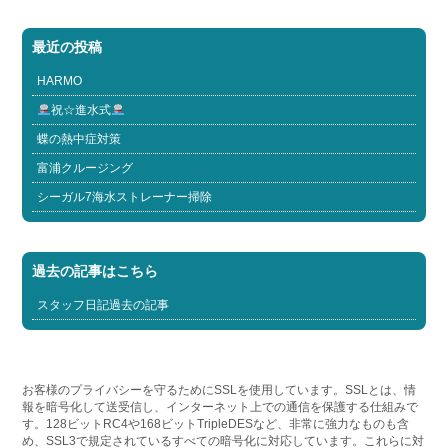
最近の投稿
HARMO
祝☆進水式
蝶の熱中症対策
富浦クルージング
シーガル7海水ストレーナー掃除
過去の記事はこちら
スタッフ日記過去の記事
お客様のプライバシーを守るためにSSLを使用しています。SSLとは、情
報を暗号化して送受信し、インターネット上での通信を保護する仕組みで
す。128ビットRC4や168ビットTripleDESなど、非常に強力なものも含
め、SSL3で規定されているすべての暗号化に対応しています。これらに対