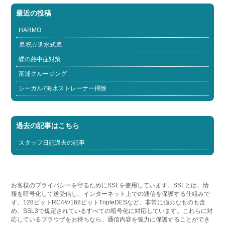
最近の投稿
HARMO
祝☆進水式
蝶の熱中症対策
富浦クルージング
シーガル7海水ストレーナー掃除
過去の記事はこちら
スタッフ日記過去の記事
お客様のプライバシーを守るためにSSLを使用しています。SSLとは、情
報を暗号化して送受信し、インターネット上での通信を保護する仕組みで
す。128ビットRC4や168ビットTripleDESなど、非常に強力なものも含
め、SSL3で規定されているすべての暗号化に対応しています。これらに対
応しているブラウザをお持ちなら、通信内容を強力に保護することができ