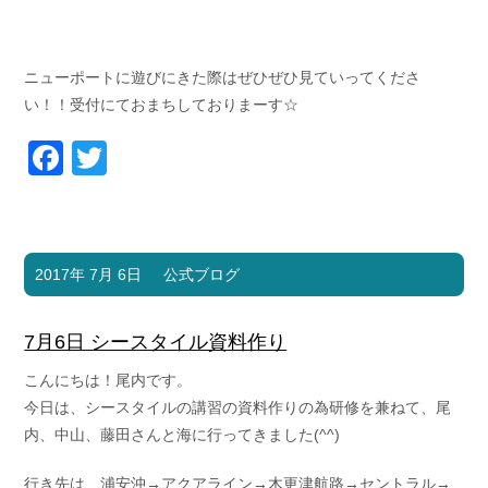
ニューポートに遊びにきた際はぜひぜひ見ていってくださ
い！！受付にておまちしておりまーす☆
Facebook
Twitter
2017年 7月 6日
公式ブログ
7月6日 シースタイル資料作り
こんにちは！尾内です。
今日は、シースタイルの講習の資料作りの為研修を兼ねて、尾
内、中山、藤田さんと海に行ってきました(^^)
行き先は、浦安沖→アクアライン→木更津航路→セントラル→