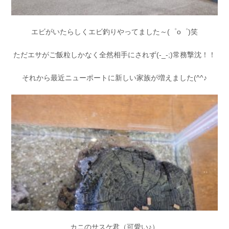
エビがいたらしくエビ釣りやってました～(゜o゜)笑
ただエサがご飯粒しかなく全然相手にされず(-_-;)常務撃沈！！
それから最近ニューポートに新しい家族が増えました(^^♪
カニのサスケ君（可愛い♪）