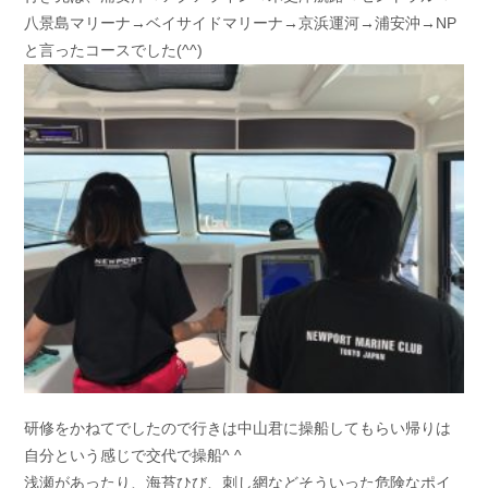
八景島マリーナ→ベイサイドマリーナ→京浜運河→浦安沖→NP
と言ったコースでした(^^)
研修をかねてでしたので行きは中山君に操船してもらい帰りは
自分という感じで交代で操船^ ^
浅瀬があったり、海苔ひび、刺し網などそういった危険なポイ