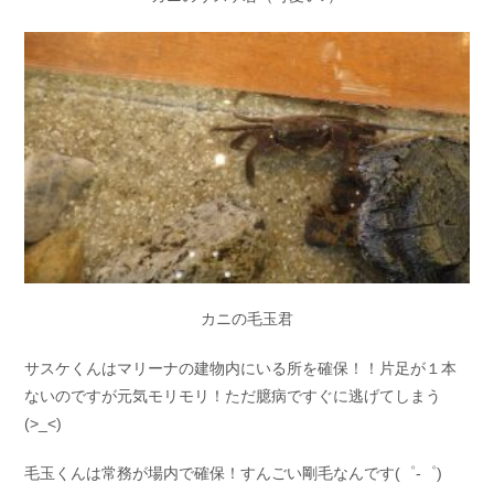
カニの毛玉君
サスケくんはマリーナの建物内にいる所を確保！！片足が１本
ないのですが元気モリモリ！ただ臆病ですぐに逃げてしまう
(>_<)
毛玉くんは常務が場内で確保！すんごい剛毛なんです(゜-゜)