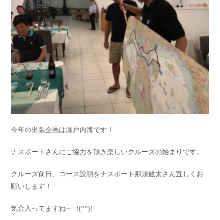
お問い合わせ
会社概要
Contact us
Company
採用情報
リンク集
Recruit
Link
今年の出張企画は瀬戸内海です！
ナスボートさんにご協力を頂き楽しいクルーズの始まりです。
クルーズ前日、コース説明をナスボート那須健太さん宜しくお
願いします！
気合入ってますね~ !(^^)!