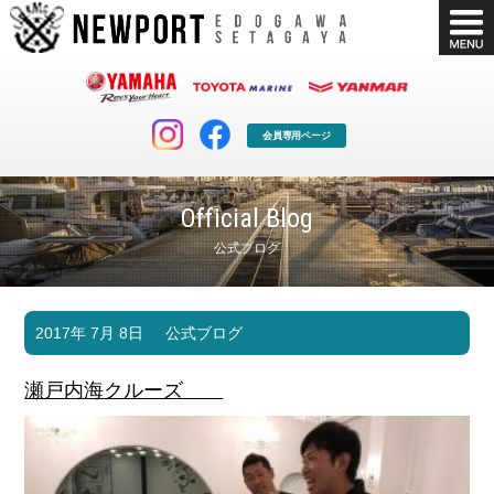
会員専用ページ
Official Blog
公式ブログ
マリンクラブ
ボート販売
2017年 7月 8日
公式ブログ
マリンライフを堪能したい！
安心・納得のボート選び！
ボート免許
シースタイル
瀬戸内海クルーズ
長年の実績と信頼！
Sea-Style
店舗情報
公式ブログ
Shop Info.
Blog