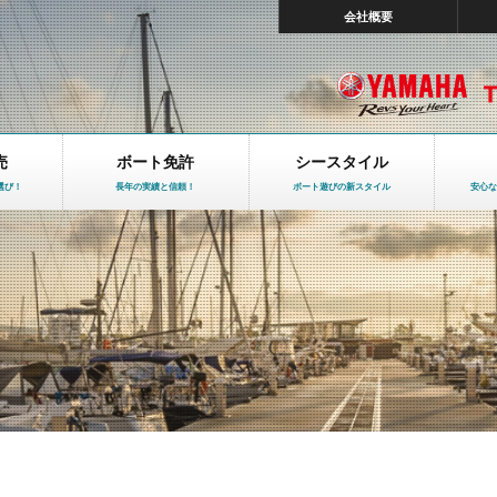
会社概要
売
ボート免許
シースタイル
選び！
長年の実績と信頼！
ボート遊びの新スタイル
安心な