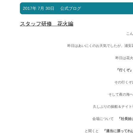
2017年 7月 30日
公式ブログ
スタッフ研修 花火編
こ
昨日はあいにくのお天気でしたが、浦安
昨日は花
『行くぞ
その行くぞ
そして夜の海
久しぶりの操船＆ナイト
会場について
『社長始
と聞くと
『適当に漂ってれ