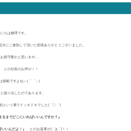
んにちは柳澤です。
花火にご参加して頂いた皆様ありがとうございました。
火お留守番かと思いきや…
』
との社長のお声が！！
は操船ですよね～(゜゜；)
へと繰り出したのであります。
初という事でドッキドキでした(゜◇゜)
まるまでどこにいればいいんですか？』
ばいいんだよ！』
とのお返事が(゜д゜)！！