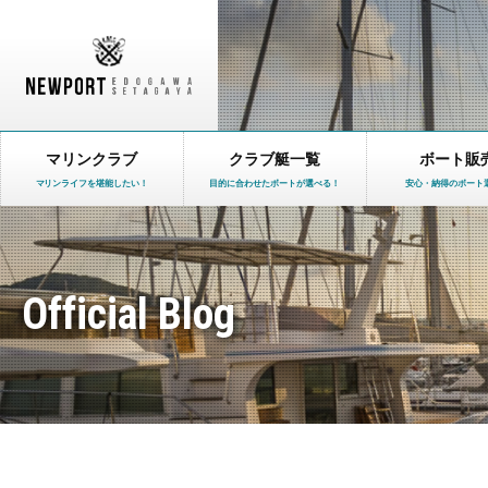
マリンクラブ
クラブ艇一覧
ボート販
マリンライフを堪能したい！
目的に合わせたボートが選べる！
安心・納得のボート
Official Blog