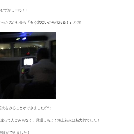
番むずかしーわ！！
かったのか社長も
『もう危ないから代わる！』
と(笑
火をみることができました(^^；
と違って人ごみもなく、見通しもよく海上花火は魅力的でした！
経験ができました！