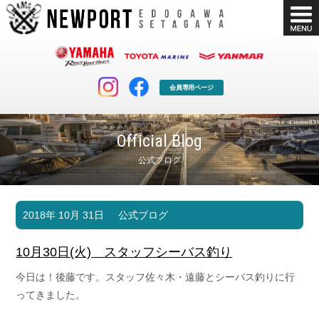
会員専用ページ
Official Blog
公式ブログ
マリンクラブ
ボート販売
2018年 10月 31日
公式ブログ
マリンライフを堪能したい！
安心・納得のボート選び！
ボート免許
シースタイル
10月30日(火) スタッフシーバス釣り
長年の実績と信頼！
Sea-Style
今日は！後藤です。スタッフ佐々木・遠藤とシーバス釣りに行
店舗情報
公式ブログ
ってきました。
Shop Info.
Blog