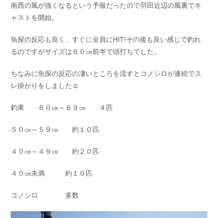
南西の風が強くなるという予報だったので羽田近辺の風裏でキ
お問い合わせ
会社概要
ャストを開始。
Contact us
Company
魚探の反応も良く、すぐに全員にHIT!その後も良い感じで釣れ
採用情報
リンク集
Recruit
Link
るのですがサイズは６０㎝前半で頭打ちでした。
ちなみに魚探の反応の凄いところを流すとコノシロが連続でス
レ掛かりをしました☺
釣果 ６０㎝～６９㎝ ４匹
５０㎝～５９㎝ 約１０匹
４０㎝～４９㎝ 約２０匹
４０㎝未満 約１０匹
コノシロ 多数