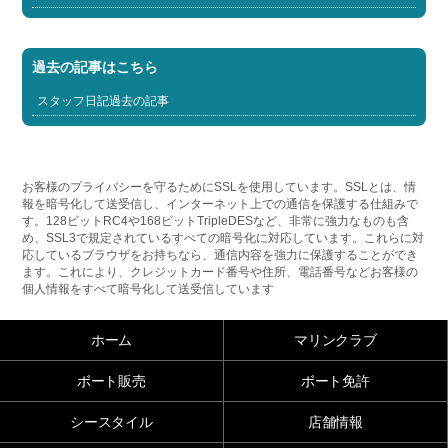
過去の記事はこちら
スタッフ日記過去の記事
お客様のプライバシーを守るためにSSLを使用しています。SSLとは、情
報を暗号化して送受信し、インターネット上での通信を保護する仕組みで
す。128ビットRC4や168ビットTripleDESなど、非常に強力なものも含
め、SSL3で規定されているすべての暗号化に対応しています。これらに対
応しているブラウザをお持ちなら、通信内容を強力に保護することができ
ます。これにより、クレジットカード番号や住所、電話番号などお客様の
個人情報をすべて暗号化して送受信しています
ホーム
マリンクラブ
ボート販売
ボート免許
シースタイル
店舗情報