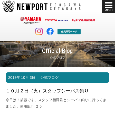
会員専用ページ
Official Blog
公式ブログ
マリンクラブ
ボート販売
2018年 10月 3日
公式ブログ
マリンライフを堪能したい！
安心・納得のボート選び！
ボート免許
シースタイル
１０月２日（火）スタッフシーバス釣り
長年の実績と信頼！
Sea-Style
今日は！後藤です。スタッフ相澤君とシーバス釣りに行ってき
店舗情報
公式ブログ
ました。使用艇T=２５
Shop Info.
Blog