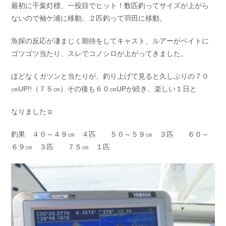
最初に千葉灯標、一投目でヒット！数匹釣ってサイズが上がら
お問い合わせ
会社概要
ないので袖ケ浦に移動。２匹釣って羽田に移動。
Contact us
Company
魚探の反応が凄まじく期待をしてキャスト、ルアーがベイトに
採用情報
リンク集
Recruit
Link
ゴツゴツ当たり、スレでコノシロが上がってきました。
ほどなくガツンと当たりが、釣り上げて見ると久しぶりの７０
㎝UP!!（７５㎝）その後も６０㎝UPが続き、楽しい１日と
なりました☺
釣果 ４０～４９㎝ ４匹 ５０～５９㎝ ３匹 ６０～
６９㎝ ３匹 ７５㎝ １匹