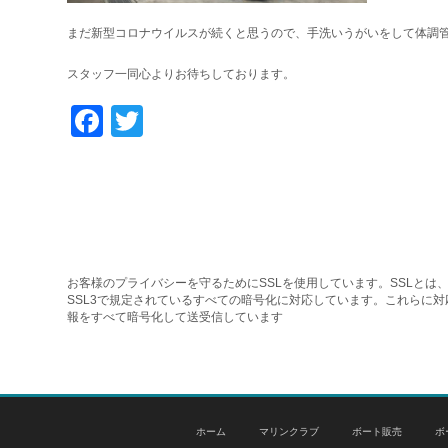
まだ新型コロナウイルスが続くと思うので、手洗いうがいをして体調
スタッフ一同心よりお待ちしております。
Facebook
Twitter
お客様のプライバシーを守るためにSSLを使用しています。SSLとは、
SSL3で規定されているすべての暗号化に対応しています。これらに
報をすべて暗号化して送受信しています
ホーム
マリンクラブ
ボート販売
ボ