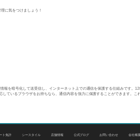
管理に気をつけましょう！
情報を暗号化して送受信し、インターネット上での通信を保護する仕組みです。128ビッ
対応しているブラウザをお持ちなら、通信内容を強力に保護することができます。こ
ート免許
シースタイル
店舗情報
公式ブログ
お問い合わせ
会社概