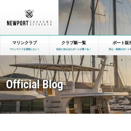
マリンクラブ
クラブ艇一覧
ボート販
マリンライフを堪能したい！
目的に合わせたボートが選べる！
安心・納得のボート
Official Blog