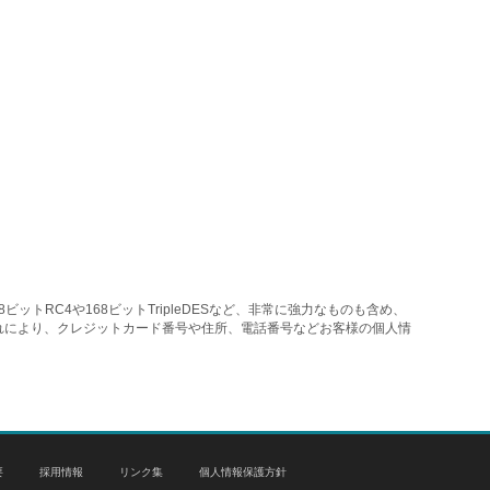
トRC4や168ビットTripleDESなど、非常に強力なものも含め、
れにより、クレジットカード番号や住所、電話番号などお客様の個人情
要
採用情報
リンク集
個人情報保護方針