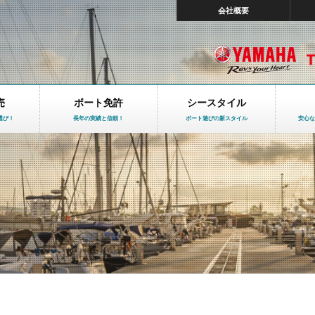
会社概要
売
ボート免許
シースタイル
選び！
長年の実績と信頼！
ボート遊びの新スタイル
安心な