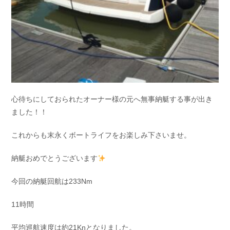
心待ちにしておられたオーナー様の元へ無事納艇する事が出き
ました！！
これからも末永くボートライフをお楽しみ下さいませ。
納艇おめでとうございます
今回の納艇回航は233Nm
11時間
平均巡航速度は約21Knとなりました。