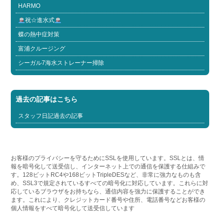
HARMO
祝☆進水式
蝶の熱中症対策
富浦クルージング
シーガル7海水ストレーナー掃除
過去の記事はこちら
スタッフ日記過去の記事
お客様のプライバシーを守るためにSSLを使用しています。SSLとは、情
報を暗号化して送受信し、インターネット上での通信を保護する仕組みで
す。128ビットRC4や168ビットTripleDESなど、非常に強力なものも含
め、SSL3で規定されているすべての暗号化に対応しています。これらに対
応しているブラウザをお持ちなら、通信内容を強力に保護することができ
ます。これにより、クレジットカード番号や住所、電話番号などお客様の
個人情報をすべて暗号化して送受信しています