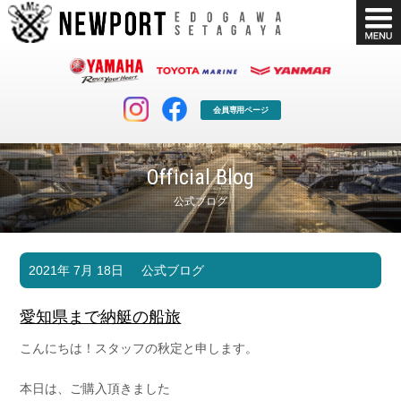
会員専用ページ
Official Blog
公式ブログ
マリンクラブ
ボート販売
2021年 7月 18日
公式ブログ
マリンライフを堪能したい！
安心・納得のボート選び！
ボート免許
シースタイル
愛知県まで納艇の船旅
長年の実績と信頼！
Sea-Style
こんにちは！スタッフの秋定と申します。
店舗情報
公式ブログ
Shop Info.
Blog
本日は、ご購入頂きました