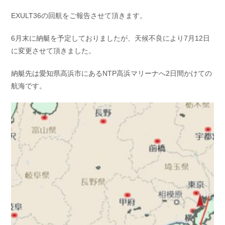
お問い合わせ
会社概要
EXULT36の回航をご報告させて頂きます。
Contact us
Company
6月末に納艇を予定しておりましたが、天候不良により7月12日
採用情報
リンク集
に変更させて頂きました。
Recruit
Link
納艇先は愛知県高浜市にあるNTP高浜マリーナへ2日間かけての
航海です。