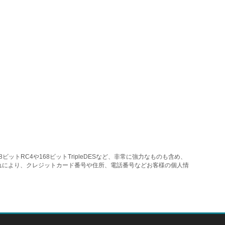
トRC4や168ビットTripleDESなど、非常に強力なものも含め、
れにより、クレジットカード番号や住所、電話番号などお客様の個人情