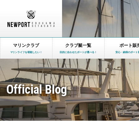
マリンクラブ
クラブ艇一覧
ボート販
マリンライフを堪能したい！
目的に合わせたボートが選べる！
安心・納得のボート
Official Blog