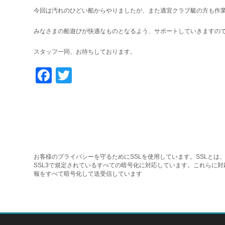
今回は汚れのひどい船からやりましたが、また適宜クラブ艇の方も作
みなさまの船遊びが快適なものとなるよう、サポートしていきますの
スタッフ一同、お待ちしております。
Facebook
Twitter
お客様のプライバシーを守るためにSSLを使用しています。SSLとは、
SSL3で規定されているすべての暗号化に対応しています。これらに
報をすべて暗号化して送受信しています