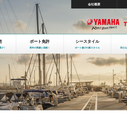
会社概要
売
ボート免許
シースタイル
選び！
長年の実績と信頼！
ボート遊びの新スタイル
安心な