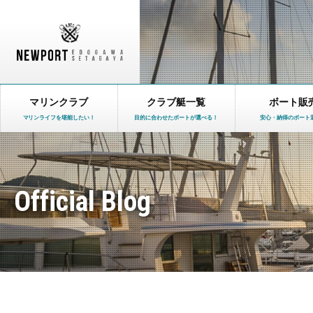
マリンクラブ
クラブ艇一覧
ボート販
マリンライフを堪能したい！
目的に合わせたボートが選べる！
安心・納得のボート
Official Blog