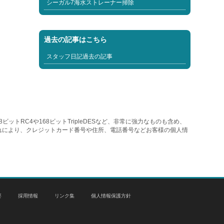
シーガル7海水ストレーナー掃除
過去の記事はこちら
スタッフ日記過去の記事
トRC4や168ビットTripleDESなど、非常に強力なものも含め、
れにより、クレジットカード番号や住所、電話番号などお客様の個人情
要
採用情報
リンク集
個人情報保護方針