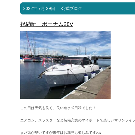
2022年 7月 29日
公式ブログ
祝納艇 ポーナム28V
この日は天気も良く、良い進水式日和でした！
エアコン、スラスターなど装備充実のマイボートで楽しいマリンライ
まだ気が早いですが来年はお花見も楽しみですね♪