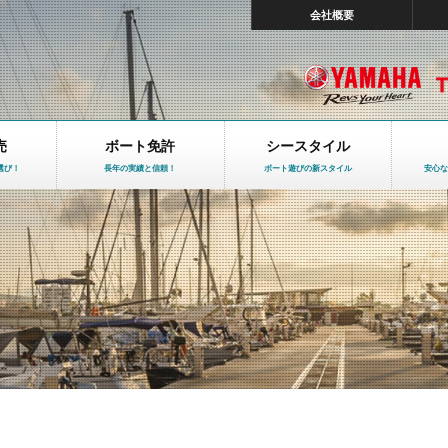
会社概要
売
ボート免許
シースタイル
選び！
長年の実績と信頼！
ボート遊びの新スタイル
安心な