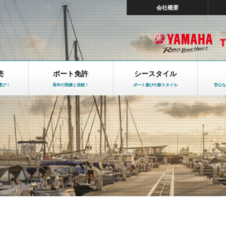
会社概要
売
ボート免許
シースタイル
選び！
長年の実績と信頼！
ボート遊びの新スタイル
安心な