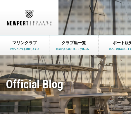
マリンクラブ
クラブ艇一覧
ボート販
マリンライフを堪能したい！
目的に合わせたボートが選べる！
安心・納得のボート
Official Blog