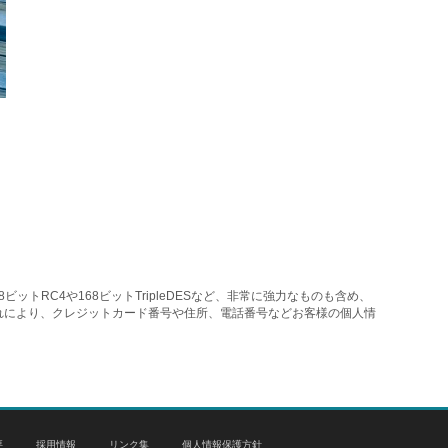
トRC4や168ビットTripleDESなど、非常に強力なものも含め、
れにより、クレジットカード番号や住所、電話番号などお客様の個人情
要
採用情報
リンク集
個人情報保護方針