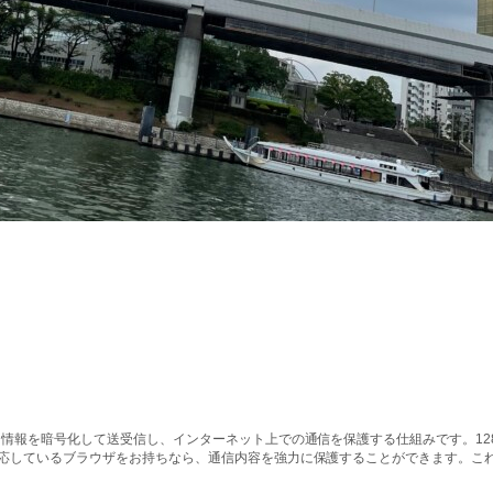
情報を暗号化して送受信し、インターネット上での通信を保護する仕組みです。128ビッ
対応しているブラウザをお持ちなら、通信内容を強力に保護することができます。こ