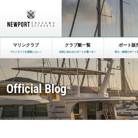
マリンクラブ
クラブ艇一覧
ボート販
マリンライフを堪能したい！
目的に合わせたボートが選べる！
安心・納得のボート
Official Blog