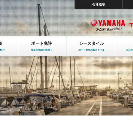
会社概要
売
ボート免許
シースタイル
選び！
長年の実績と信頼！
ボート遊びの新スタイル
安心な