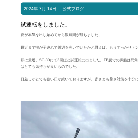
2024年 7月 14日
公式ブログ
試運転をしました。
夏が本気を出し始めてから数週間が経ちました。
最近まで鴨が子連れで川辺を泳いでいたかと思えば、もうすっかりト
私は最近、
SC-30
にて
3
回ほど試運転に出ました。
FB
艇での操船は死角
はとても気持ちが良いものでした。
日差しがとても強い日が続いておりますが、皆さまも暑さ対策を十分