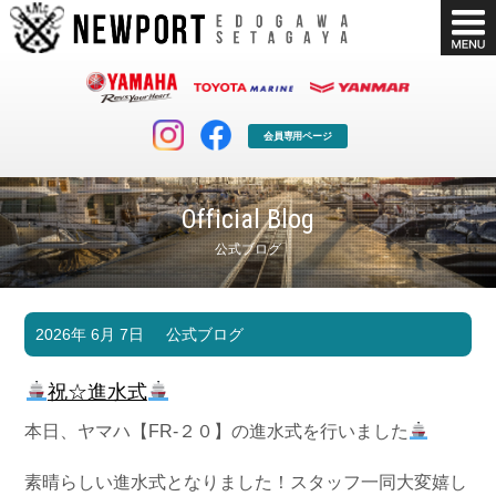
会員専用ページ
Official Blog
公式ブログ
マリンクラブ
ボート販売
2026年 6月 7日
公式ブログ
マリンライフを堪能したい！
安心・納得のボート選び！
ボート免許
シースタイル
祝☆進水式
長年の実績と信頼！
Sea-Style
本日、ヤマハ【FR-２０】の進水式を行いました
店舗情報
公式ブログ
Shop Info.
Blog
素晴らしい進水式となりました！スタッフ一同大変嬉し