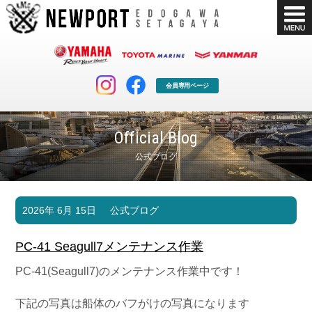
会員専用ページ
Official Blog
公式ブログ
マリンクラブ
ボート販売
2026年 6月 15日
公式ブログ
マリンライフを堪能したい！
安心・納得のボート選び！
ボート免許
シースタイル
PC-41 Seagull7メンテナンス作業
長年の実績と信頼！
Sea-Style
PC-41(Seagull7)のメンテナンス作業中です！
店舗情報
公式ブログ
Shop Info.
Blog
下記の写真は船体のバフがけの写真になります