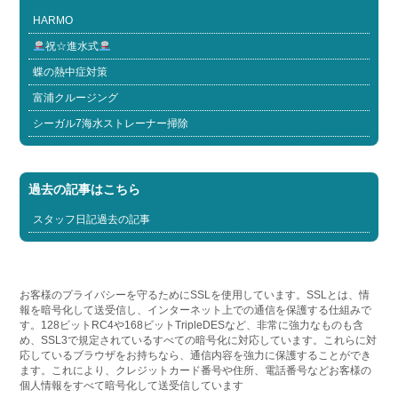
HARMO
祝☆進水式
蝶の熱中症対策
富浦クルージング
シーガル7海水ストレーナー掃除
過去の記事はこちら
スタッフ日記過去の記事
お客様のプライバシーを守るためにSSLを使用しています。SSLとは、情
報を暗号化して送受信し、インターネット上での通信を保護する仕組みで
す。128ビットRC4や168ビットTripleDESなど、非常に強力なものも含
め、SSL3で規定されているすべての暗号化に対応しています。これらに対
応しているブラウザをお持ちなら、通信内容を強力に保護することができ
ます。これにより、クレジットカード番号や住所、電話番号などお客様の
個人情報をすべて暗号化して送受信しています