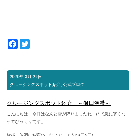
Facebook
Twitter
2020年 3月 29日
クルージングスポット紹介
,
公式ブログ
クルージングスポット紹介 ～保田漁港～
こんにちは！今日はなんと雪が降りましたね！(*_*)急に寒くな
ってびっくりです;;
皆様、体調にお変わりないでしょうか(⌒∇⌒)