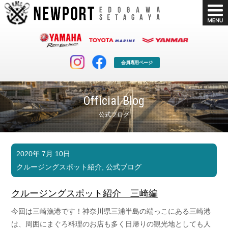
会員専用ページ
Official Blog
公式ブログ
マリンクラブ
ボート販売
2020年 7月 10日
マリンライフを堪能したい！
安心・納得のボート選び！
クルージングスポット紹介
,
公式ブログ
ボート免許
シースタイル
長年の実績と信頼！
Sea-Style
クルージングスポット紹介 三崎編
店舗情報
公式ブログ
今回は三崎漁港です！神奈川県三浦半島の端っこにある三崎港
Shop Info.
Blog
は、周囲にまぐろ料理のお店も多く日帰りの観光地としても人