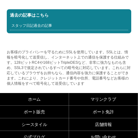
過去の記事はこちら
スタッフ日記過去の記事
お客様のプライバシーを守るためにSSLを使用しています。SSLとは、情
報を暗号化して送受信し、インターネット上での通信を保護する仕組みで
す。128ビットRC4や168ビットTripleDESなど、非常に強力なものも含
め、SSL3で規定されているすべての暗号化に対応しています。これらに対
応しているブラウザをお持ちなら、通信内容を強力に保護することができ
ます。これにより、クレジットカード番号や住所、電話番号などお客様の
個人情報をすべて暗号化して送受信しています
ホーム
マリンクラブ
ボート販売
ボート免許
シースタイル
店舗情報
公式ブログ
お問い合わせ