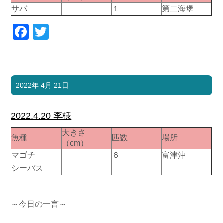
サバ
１
第二海堡
Facebook
Twitter
2022年 4月 21日
2022.4.20 李様
大きさ
魚種
匹数
場所
（cm）
マゴチ
６
富津沖
シーバス
～今日の一言～