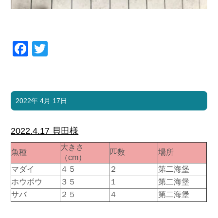
Facebook
Twitter
2022年 4月 17日
2022.4.17 貝田様
大きさ
魚種
匹数
場所
（cm）
マダイ
４５
２
第二海堡
ホウボウ
３５
１
第二海堡
サバ
２５
４
第二海堡