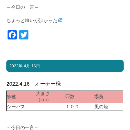
～今日の一言～
ちょっと喰いが渋かった
Facebook
Twitter
2022年 4月 16日
2022.4.16 オーナー様
大きさ
魚種
匹数
場所
（cm）
シーバス
１００
風の塔
～今日の一言～