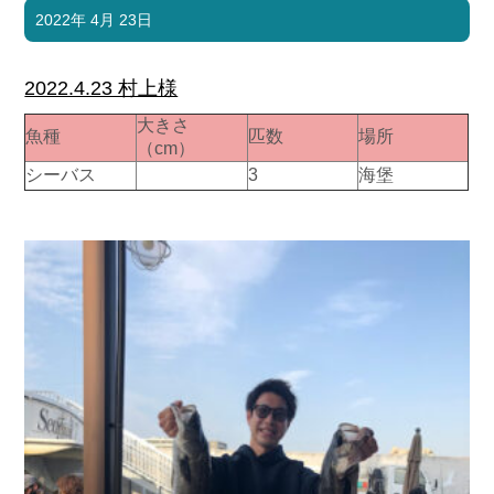
2022年 4月 23日
2022.4.23 村上様
大きさ
魚種
匹数
場所
（cm）
シーバス
3
海堡