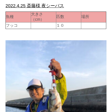
2022.4.25 斎藤様 夜シーバス
大きさ
魚種
匹数
場所
（cm）
フッコ
１０