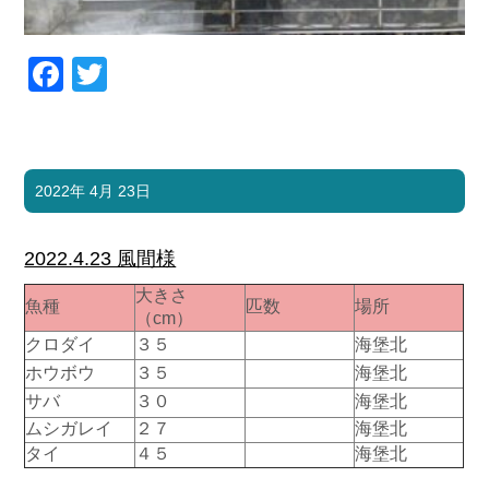
Facebook
Twitter
2022年 4月 23日
2022.4.23 風間様
大きさ
魚種
匹数
場所
（cm）
クロダイ
３５
海堡北
ホウボウ
３５
海堡北
サバ
３０
海堡北
ムシガレイ
２７
海堡北
タイ
４５
海堡北