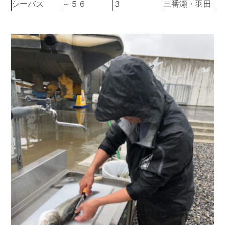
シーバス
～５６
３
三番瀬・羽田