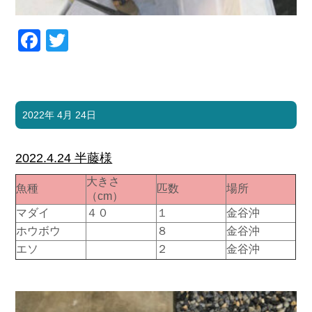
Facebook
Twitter
2022年 4月 24日
2022.4.24 半藤様
大きさ
魚種
匹数
場所
（cm）
マダイ
４０
１
金谷沖
ホウボウ
８
金谷沖
エソ
２
金谷沖