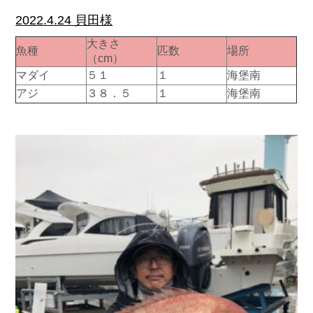
2022.4.24 貝田様
大きさ
魚種
匹数
場所
（cm）
マダイ
５１
１
海堡南
アジ
３８．５
１
海堡南