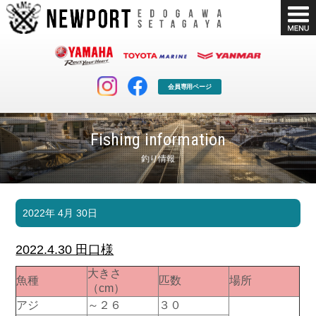
会員専用ページ
Fishing information
釣り情報
マリンクラブ
ボート販売
2022年 4月 30日
マリンライフを堪能したい！
安心・納得のボート選び！
ボート免許
シースタイル
2022.4.30 田口様
長年の実績と信頼！
Sea-Style
大きさ
魚種
匹数
場所
店舗情報
公式ブログ
（cm）
Shop Info.
Blog
アジ
～２６
３０