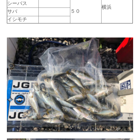
シーバス
お問い合わせ
会社概要
横浜
５０
サバ
Contact us
Company
イシモチ
採用情報
リンク集
Recruit
Link