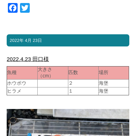
Facebook
Twitter
2022年 4月 23日
2022.4.23 田口様
大きさ
魚種
匹数
場所
（cm）
ホウボウ
２
海堡
ヒラメ
１
海堡