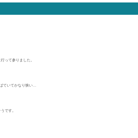
。
に行って参りました。
ぱていてかなり狭い…
そうです。