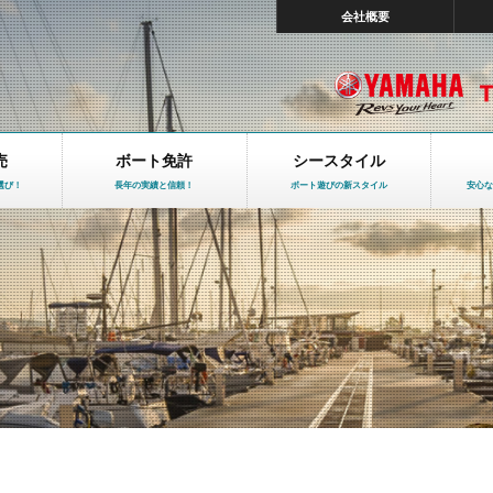
会社概要
売
ボート免許
シースタイル
選び！
長年の実績と信頼！
ボート遊びの新スタイル
安心な