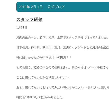
2019年 2月 1日
公式ブログ
スタッフ研修
1月31日
尾内先生のもと、竹下、相澤、上野でスタッフ研修に行ってきました
日本橋川、神田川、隅田川、荒川、荒川ロックゲートなど河川の勉強
特に難しかったのが日本橋川、神田川！！
とても狭く、道路の下なので橋脚まみれ、川の両端は1メートル程でっ
ここは慣れてないとかなり難しい(´･д･`)
あまり慣れてないけど行ってみたい時なんかはクルー付けないと厳し
時間も1時間30分弱はかかりました。