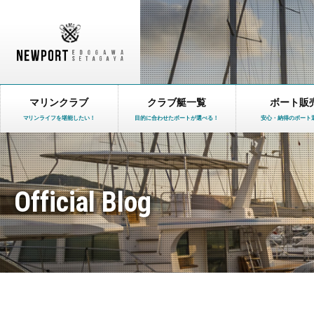
マリンクラブ
クラブ艇一覧
ボート販
マリンライフを堪能したい！
目的に合わせたボートが選べる！
安心・納得のボート
Official Blog