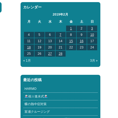
カレンダー
2019年2月
月
火
水
木
金
土
日
1
2
3
4
5
6
7
8
9
10
11
12
13
14
15
16
17
18
19
20
21
22
23
24
25
26
27
28
« 1月
3月 »
最近の投稿
HARMO
祝☆進水式
蝶の熱中症対策
富浦クルージング