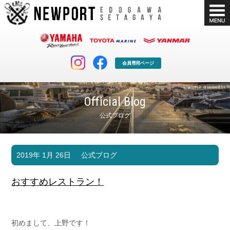
会員専用ページ
Official Blog
公式ブログ
マリンクラブ
ボート販売
2019年 1月 26日
公式ブログ
マリンライフを堪能したい！
安心・納得のボート選び！
ボート免許
シースタイル
おすすめレストラン！
長年の実績と信頼！
Sea-Style
店舗情報
公式ブログ
Shop Info.
Blog
初めまして、上野です！