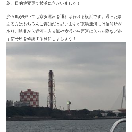
為、目的地変更で横浜に向かいました！
お問い合わせ
会社概要
Contact us
Company
少々風が吹いても京浜運河を通れば行ける横浜です。通った事
ある方はもちろんご存知だと思いますが京浜運河には信号所が
採用情報
リンク集
Recruit
Link
あり川崎側から運河へ入る際や横浜から運河に入った際など必
ず信号所を確認する様にしましょう！