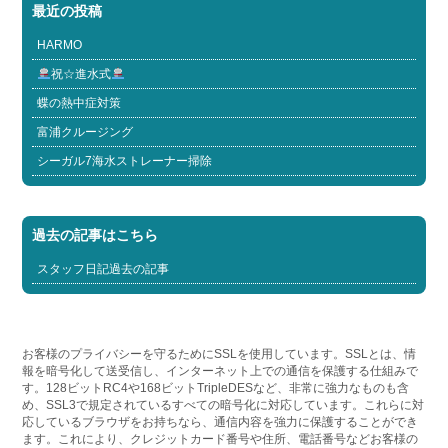
最近の投稿
HARMO
祝☆進水式
蝶の熱中症対策
富浦クルージング
シーガル7海水ストレーナー掃除
過去の記事はこちら
スタッフ日記過去の記事
お客様のプライバシーを守るためにSSLを使用しています。SSLとは、情
報を暗号化して送受信し、インターネット上での通信を保護する仕組みで
す。128ビットRC4や168ビットTripleDESなど、非常に強力なものも含
め、SSL3で規定されているすべての暗号化に対応しています。これらに対
応しているブラウザをお持ちなら、通信内容を強力に保護することができ
ます。これにより、クレジットカード番号や住所、電話番号などお客様の