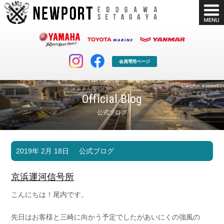
会員専用ページ
Official Blog
公式ブログ
マリンクラブ
ボート販売
2019年 2月 18日
公式ブログ
マリンライフを堪能したい！
安心・納得のボート選び！
ボート免許
シースタイル
京浜運河信号所
長年の実績と信頼！
Sea-Style
こんにちは！尾内です。
店舗情報
公式ブログ
Shop Info.
Blog
先日はお客様と三崎に向かう予定でしたがあいにくの強風の