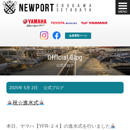
会員専用ページ
Official Blog
公式ブログ
マリンクラブ
ボート販売
2025年 5月 2日
公式ブログ
マリンライフを堪能したい！
安心・納得のボート選び！
ボート免許
シースタイル
祝☆進水式
長年の実績と信頼！
Sea-Style
店舗情報
公式ブログ
Shop Info.
Blog
本日、ヤマハ【YFR-２４
】の進水式を行いました