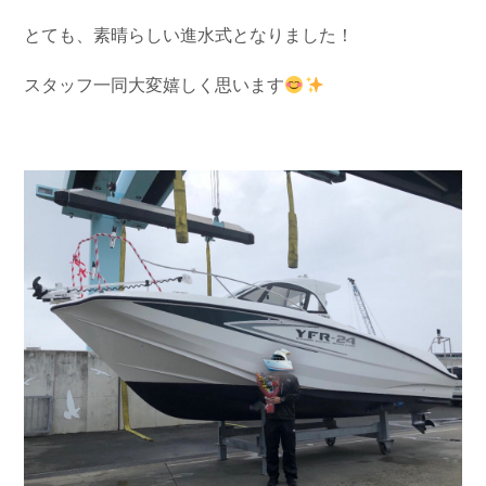
お問い合わせ
会社概要
とても、素晴らしい進水式となりました！
Contact us
Company
スタッフ一同大変嬉しく思います
採用情報
リンク集
Recruit
Link