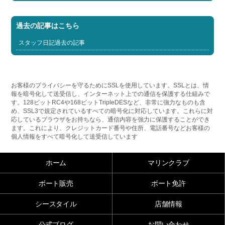
過去の記事はこちら
スタッフ日記過去の記事
お客様のプライバシーを守るためにSSLを使用しています。SSLとは、情
報を暗号化して送受信し、インターネット上での通信を保護する仕組みで
す。128ビットRC4や168ビットTripleDESなど、非常に強力なものも含
め、SSL3で規定されているすべての暗号化に対応しています。これらに対
応しているブラウザをお持ちなら、通信内容を強力に保護することができ
ます。これにより、クレジットカード番号や住所、電話番号などお客様の
個人情報をすべて暗号化して送受信しています
ホーム
マリンクラブ
ボート販売
ボート免許
シースタイル
店舗情報
公式ブログ
お問い合わせ