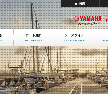
会社概要
売
ボート免許
シースタイル
選び！
長年の実績と信頼！
ボート遊びの新スタイル
安心な