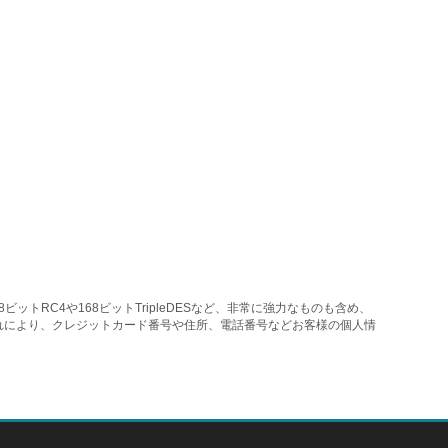
く
トRC4や168ビットTripleDESなど、非常に強力なものも含め、
れにより、クレジットカード番号や住所、電話番号などお客様の個人情