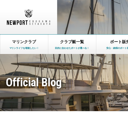
マリンクラブ
クラブ艇一覧
ボート販
マリンライフを堪能したい！
目的に合わせたボートが選べる！
安心・納得のボート
Official Blog