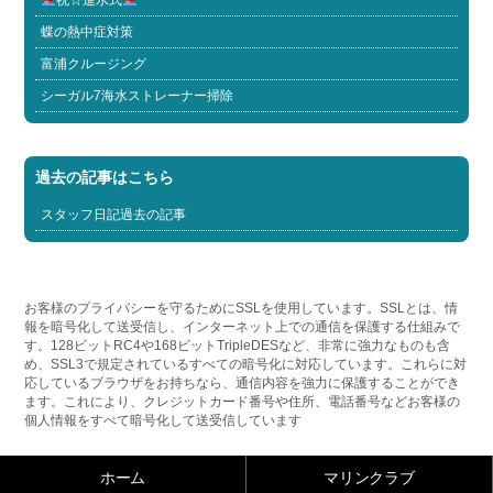
蝶の熱中症対策
富浦クルージング
シーガル7海水ストレーナー掃除
過去の記事はこちら
スタッフ日記過去の記事
お客様のプライバシーを守るためにSSLを使用しています。SSLとは、情
報を暗号化して送受信し、インターネット上での通信を保護する仕組みで
す。128ビットRC4や168ビットTripleDESなど、非常に強力なものも含
め、SSL3で規定されているすべての暗号化に対応しています。これらに対
応しているブラウザをお持ちなら、通信内容を強力に保護することができ
ます。これにより、クレジットカード番号や住所、電話番号などお客様の
個人情報をすべて暗号化して送受信しています
ホーム
マリンクラブ