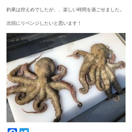
お問い合わせ
会社概要
釣果は控えめでしたが、、楽しい時間を過ごせました。
Contact us
Company
次回にリベンジしたいと思います！
採用情報
リンク集
Recruit
Link