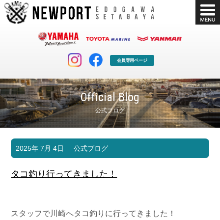
会員専用ページ
Official Blog
公式ブログ
マリンクラブ
ボート販売
2025年 7月 4日
公式ブログ
マリンライフを堪能したい！
安心・納得のボート選び！
ボート免許
シースタイル
タコ釣り行ってきました！
長年の実績と信頼！
Sea-Style
店舗情報
公式ブログ
Shop Info.
Blog
スタッフで川崎へタコ釣りに行ってきました！