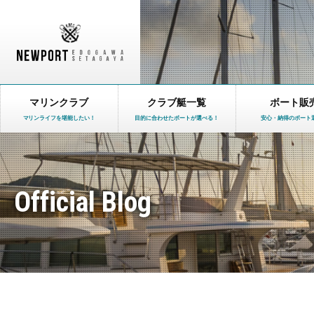
マリンクラブ
クラブ艇一覧
ボート販
マリンライフを堪能したい！
目的に合わせたボートが選べる！
安心・納得のボート
Official Blog