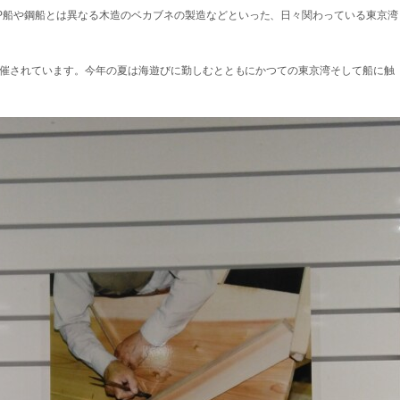
P船や鋼船とは異なる木造のベカブネの製造などといった、日々関わっている東京湾
で開催されています。今年の夏は海遊びに勤しむとともにかつての東京湾そして船に触