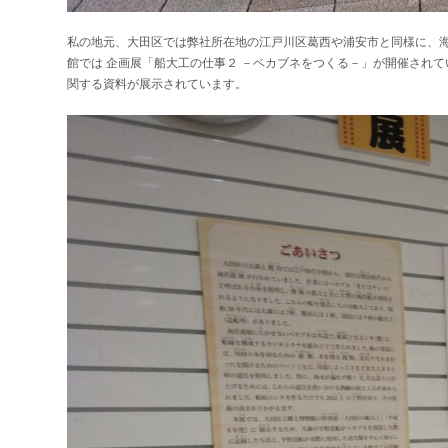
私の地元、大田区では弊社所在地の江戸川区葛西や浦安市と同様に、海
館では 企画展「船大工の仕事２ －ベカブネをつくる－」が開催され
関する資料が展示されています。