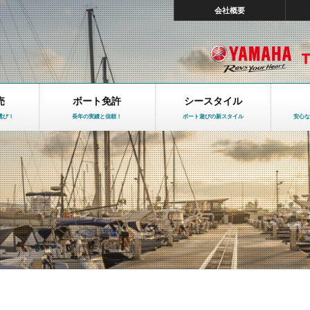
会社概要
売
ボート免許
シースタイル
選び！
長年の実績と信頼！
ボート遊びの新スタイル
安心な