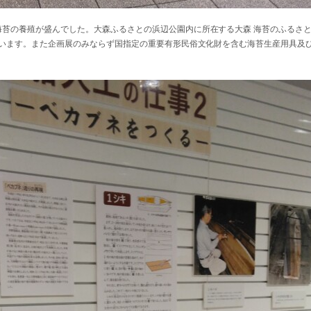
苔の養殖が盛んでした。大森ふるさとの浜辺公園内に所在する大森 海苔のふるさ
ています。また企画展のみならず国指定の重要有形民俗文化財を含む海苔生産用具及