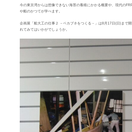
今の東京湾からは想像できない海苔の養殖にかかる概要や、現代のFR
や船のかつてが学べます。
企画展「船大工の仕事２ －ベカブネをつくる－」は8月17日(日)ま
れてみてはいかがでしょうか。