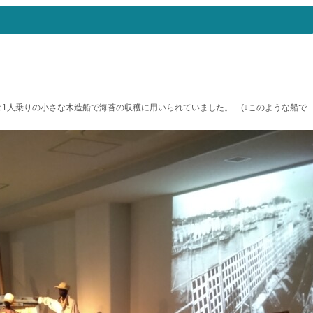
1人乗りの小さな木造船で海苔の収穫に用いられていました。 (↓このような船で