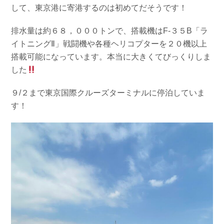
して、東京港に寄港するのは初めてだそうです！
排水量は約６８，０００トンで、搭載機はF-３５B「ラ
イトニングⅡ」戦闘機や各種ヘリコプターを２０機以上
搭載可能になっています。本当に大きくてびっくりしま
した
９/２まで東京国際クルーズターミナルに停泊していま
す！