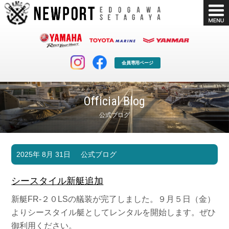
会員専用ページ
Official Blog
公式ブログ
マリンクラブ
ボート販売
2025年 8月 31日
公式ブログ
マリンライフを堪能したい！
安心・納得のボート選び！
ボート免許
シースタイル
シースタイル新艇追加
長年の実績と信頼！
Sea-Style
新艇FR-２０LSの艤装が完了しました。９月５日（金）
店舗情報
公式ブログ
よりシースタイル艇としてレンタルを開始します。ぜひ
Shop Info.
Blog
御利用ください。