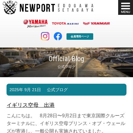
会員専用ページ
Official Blog
公式ブログ
マリンクラブ
ボート販売
2025年 9月 21日
公式ブログ
マリンライフを堪能したい！
安心・納得のボート選び！
ボート免許
シースタイル
イギリス空母 出港
長年の実績と信頼！
Sea-Style
こんにちは。 8月28日〜9月2日まで東京国際クルーズ
店舗情報
公式ブログ
ターミナルに、イギリス空母
プリンス・オブ・ウェール
Shop Info.
Blog
ズが寄港し、一般公開も実施されていました。