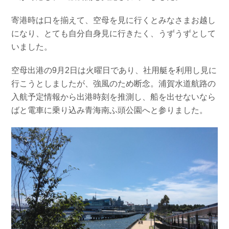
お問い合わせ
会社概要
寄港時は口を揃えて、空母を見に行くとみなさまお越し
Contact us
Company
になり、とても自分自身見に行きたく、うずうずとして
採用情報
リンク集
いました。
Recruit
Link
空母出港の9月2日は火曜日であり、社用艇を利用し見に
行こうとしましたが、強風のため断念。浦賀水道航路の
入航予定情報から出港時刻を推測し、船を出せないなら
ばと電車に乗り込み青海南ふ頭公園へと参りました。