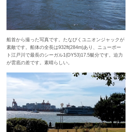
船首から撮った写真です。たなびくユニオンジャックが
素敵です。船体の全長は932ft(284m)あり、ニューポー
ト江戸川で最長のシーガル1(DY53)17.5艇分です。迫力
が雲底の差です。素晴らしい。