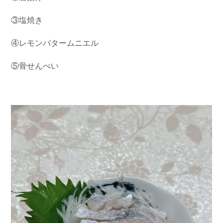
③塩焼き
④レモンバタームニエル
⑤骨せんべい