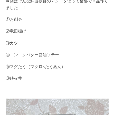
今回はそんな鮮度抜群のマグロを使って全部で６品作り
ました！！
①お刺身
②竜田揚げ
③カツ
④ニンニクバター醤油ソテー
⑤マグたく（マグロ×たくあん）
⑥鉄火丼