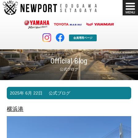
会員専用ページ
Official Blog
公式ブログ
マリンクラブ
ボート販売
2025年 6月 22日
公式ブログ
マリンライフを堪能したい！
安心・納得のボート選び！
ボート免許
シースタイル
横浜港
長年の実績と信頼！
Sea-Style
店舗情報
公式ブログ
Shop Info.
Blog