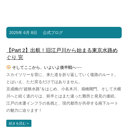
2025年 6月 8日
公式ブログ
【Part 2】出航！旧江戸川から始まる東京水路め
ぐり 完
そしてここから、いよいよ後半戦へ──
スカイツリーを背に、来た道を折り返していく復路のルート。
とはいえ、ただ戻るだけではありません。
京成橋の“超狭水路”をはじめ、小名木川、扇橋閘門、そして大横
川へと続く道のりは、前半とはまた違った難所と発見の連続。
江戸の水運インフラの名残と、現代都市が共存する南下ルート
の魅力に迫ります！
続きを読む »