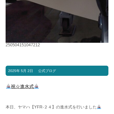
250504151047212
2025年 5月 2日
公式ブログ
祝☆進水式
本日、ヤマハ【YFR-２４
】の進水式を行いました